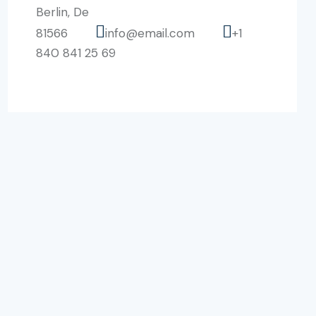
Berlin, De
81566
info@email.com
+1
840 841 25 69