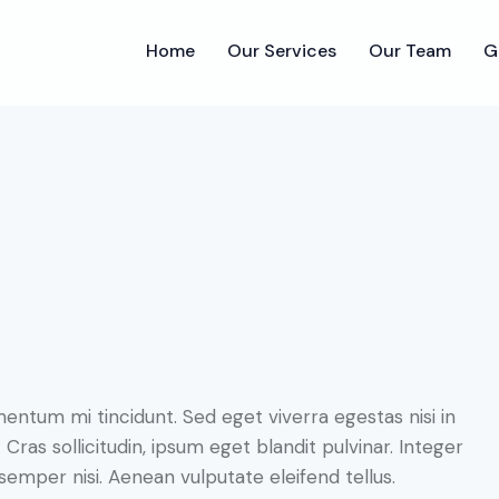
Home
Our Services
Our Team
G
Home
Our Services
Our Team
G
entum mi tincidunt. Sed eget viverra egestas nisi in
as sollicitudin, ipsum eget blandit pulvinar. Integer
emper nisi. Aenean vulputate eleifend tellus.